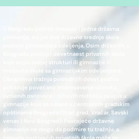
U Beogradu postoji dvadest i jedna državna
gimnazija, a u još dve državne srednje škole
postoje gimnazijska odeljenja. Osim državnih, u
Beogradu postoji i devetnaest privatnih škola
koje su po svojoj strukturi ili gimnazije ili
mešovite škole sa gimnazijskim odeljenjima.
Obrazovna tražnja poslednjih deset godina
pokazuje povećano interesovanje učenika,
svršenih osnovaca i njihovih roditelja za upis u
gimnazije koje se nalaze u centralnim gradskim
opštinama Beograda (Stari grad, Vračar, Savski
venac i Novi Beograd). Postojeće državne
gimnazije ne mogu da podmire tu tražnju, a
ponuda postojećih privatnih škola može se