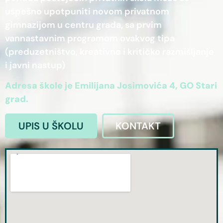
uspešno upotpuniti novom privatnom
gimnazijom u centru grada, sa prvim
vannastavnim programom ovakvog tipa
(preduzetništvo, kreativno i kritičko razmišljanje
i javni nastup)
Adresa škole je Emilijana Josimovića 4, GO Stari
grad.
UPIS U ŠKOLU
KONTAKT