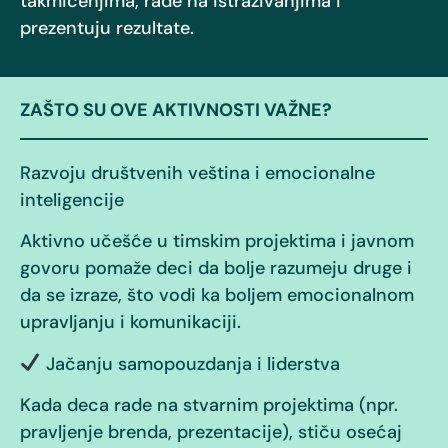
takmičenjima, rade na istraživanjima i
prezentuju rezultate.
ZAŠTO SU OVE AKTIVNOSTI VAŽNE?
Razvoju društvenih veština i emocionalne
inteligencije
Aktivno učešće u timskim projektima i javnom
govoru pomaže deci da bolje razumeju druge i
da se izraze, što vodi ka boljem emocionalnom
upravljanju i komunikaciji.
Jačanju samopouzdanja i liderstva
Kada deca rade na stvarnim projektima (npr.
pravljenje brenda, prezentacije), stiču osećaj