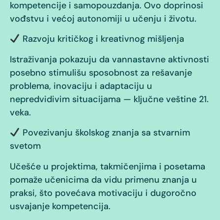
kompetencije i samopouzdanja. Ovo doprinosi
vođstvu i većoj autonomiji u učenju i životu.
Razvoju kritičkog i kreativnog mišljenja
Istraživanja pokazuju da vannastavne aktivnosti
posebno stimulišu sposobnost za rešavanje
problema, inovaciju i adaptaciju u
nepredvidivim situacijama — ključne veštine 21.
veka.
Povezivanju školskog znanja sa stvarnim
svetom
Učešće u projektima, takmičenjima i posetama
pomaže učenicima da vidu primenu znanja u
praksi, što povećava motivaciju i dugoročno
usvajanje kompetencija.